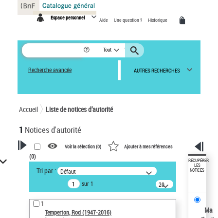
Panneau de gestion des cookies
Espace personnel
Aide
Une question ?
Historique
Tout
Recherche avancée
AUTRES RECHERCHES
Accueil
Liste de notices d’autorité
1
Notices d'autorité
Voir la sélection (
0
)
Ajouter à mes références
(
0
)
VOTRE RECHERCHE
RÉCUPÉRER
LES
Tri par :
Défaut
NOTICES
Recherche avancée dans les
sur 1
notices d’autorité
20
résultats/page
Œuvres liées à l'auteur :
1
Temperton, Rod (1947-2016)
Ma
Temperton, Rod (1947-2016)