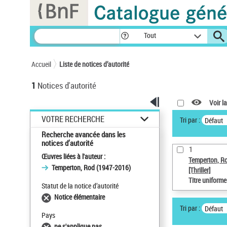
Panneau de gestion des cookies
Tout
Accueil
Liste de notices d’autorité
1
Notices d'autorité
Voir la
VOTRE RECHERCHE
Tri par :
Défaut
Recherche avancée dans les
notices d’autorité
1
Œuvres liées à l'auteur :
Temperton, R
Temperton, Rod (1947-2016)
[Thriller]
Titre uniform
Statut de la notice d’autorité
Notice élémentaire
Tri par :
Défaut
Pays
ne s'applique pas