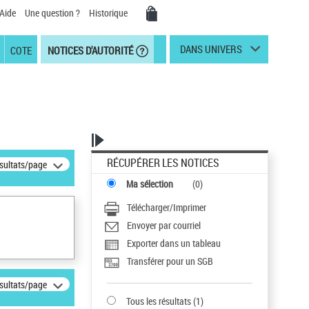
Aide
Une question ?
Historique
DANS UNIVERS
COTE
NOTICES D'AUTORITÉ
RÉCUPÉRER LES NOTICES
ésultats/page
Ma sélection
(
0
)
Télécharger/Imprimer
Envoyer par courriel
Exporter dans un tableau
Transférer pour un SGB
ésultats/page
Tous les résultats
(
1
)