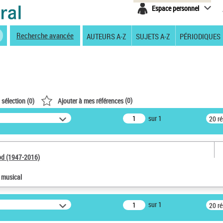
Espace personnel
Recherche avancée
AUTEURS A-Z
SUJETS A-Z
PÉRIODIQUES
(
0
)
 sélection (
0
)
Ajouter à mes références
sur 1
20 r
od (1947-2016)
e musical
sur 1
20 r