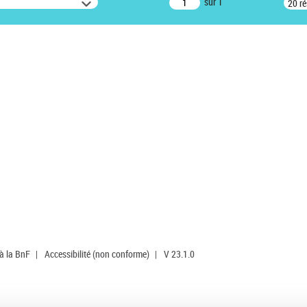
sur 1
20 r
 à la BnF
|
Accessibilité (non conforme)
|
V 23.1.0