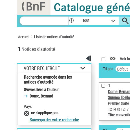
Panneau de gestion des cookies
Tout
Accueil
Liste de notices d’autorité
1
Notices d'autorité
Voir la
VOTRE RECHERCHE
Tri par :
Défaut
Recherche avancée dans les
notices d’autorité
1
Œuvres liées à l'auteur :
Dorne, Bernar
Dorne, Bernard
Summa libell
Premier traité
Pays
1214 et 1217
ne s'applique pas
Titre convent
Sauvegarder votre recherche