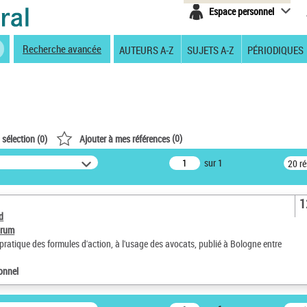
Espace personnel
Recherche avancée
AUTEURS A-Z
SUJETS A-Z
PÉRIODIQUES
(
0
)
 sélection (
0
)
Ajouter à mes références
sur 1
20 r
1
d
orum
 pratique des formules d'action, à l'usage des avocats, publié à Bologne entre
ionnel