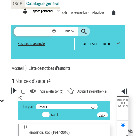
Panneau de gestion des cookies
Espace personnel
Aide
Une question ?
Historique
Tout
Recherche avancée
AUTRES RECHERCHES
Accueil
Liste de notices d’autorité
1
Notices d'autorité
Voir la sélection (
0
)
Ajouter à mes références
(
0
)
VOTRE RECHERCHE
RÉCUPÉRER
LES
Tri par :
Défaut
NOTICES
Recherche avancée dans les
sur 1
notices d’autorité
20
résultats/page
Œuvres liées à l'auteur :
1
Temperton, Rod (1947-2016)
Ma
Temperton, Rod (1947-2016)