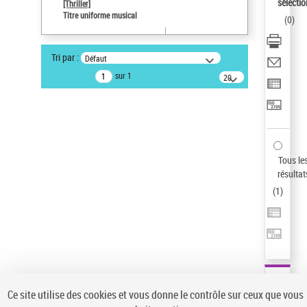
Sauvegarder votre recherche
sélectio
[Thriller]
Titre uniforme musical
(
0
)
AFFINER
Type de notice d'autorité
Tri par :
Défaut
Œuvre
(1)
sur 1
20
résultats/page
Titre uniforme musical
(1)
Statut de la notice d’autorité
Pays
Auteur d’œuvre
Tous le
résultat
(
1
)
Ce site utilise des cookies et vous donne le contrôle sur ceux que vous