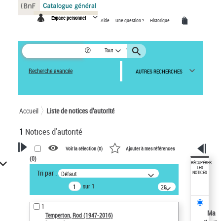
Panneau de gestion des cookies
Espace personnel
Aide
Une question ?
Historique
Tout
Recherche avancée
AUTRES RECHERCHES
Accueil
Liste de notices d’autorité
1
Notices d'autorité
Voir la sélection (
0
)
Ajouter à mes références
(
0
)
VOTRE RECHERCHE
RÉCUPÉRER
LES
Tri par :
Défaut
NOTICES
Recherche avancée dans les
sur 1
notices d’autorité
20
résultats/page
Œuvres liées à l'auteur :
1
Temperton, Rod (1947-2016)
Ma
Temperton, Rod (1947-2016)