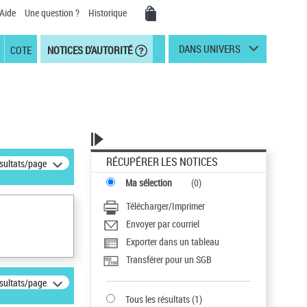
Aide
Une question ?
Historique
DANS UNIVERS
COTE
NOTICES D'AUTORITÉ
RÉCUPÉRER LES NOTICES
ésultats/page
Ma sélection
(
0
)
Télécharger/Imprimer
Envoyer par courriel
Exporter dans un tableau
Transférer pour un SGB
ésultats/page
Tous les résultats
(
1
)