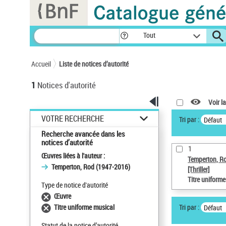
Panneau de gestion des cookies
Tout
Accueil
Liste de notices d’autorité
1
Notices d'autorité
Voir la
VOTRE RECHERCHE
Tri par :
Défaut
Recherche avancée dans les
notices d’autorité
1
Œuvres liées à l'auteur :
Temperton, R
Temperton, Rod (1947-2016)
[Thriller]
Titre uniform
Type de notice d'autorité
Œuvre
Tri par :
Titre uniforme musical
Défaut
Statut de la notice d’autorité