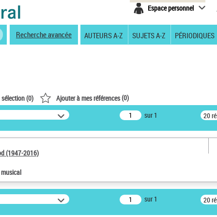
Espace personnel
Recherche avancée
AUTEURS A-Z
SUJETS A-Z
PÉRIODIQUES
(
0
)
 sélection (
0
)
Ajouter à mes références
sur 1
20 r
od (1947-2016)
e musical
sur 1
20 r