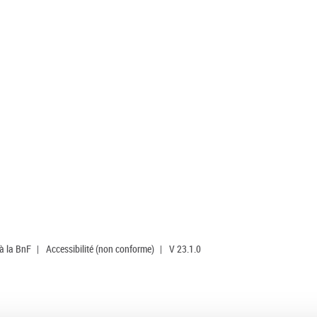
 à la BnF
|
Accessibilité (non conforme)
|
V 23.1.0