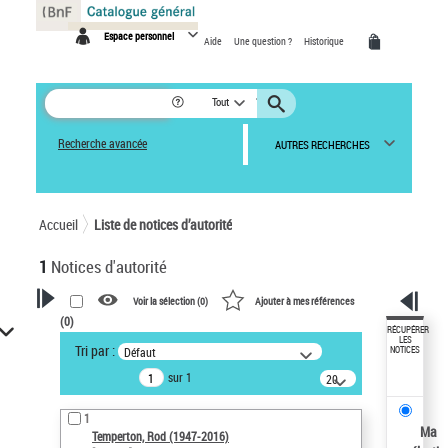
Panneau de gestion des cookies
Espace personnel
Aide
Une question ?
Historique
Tout
Recherche avancée
AUTRES RECHERCHES
Accueil
Liste de notices d’autorité
1
Notices d'autorité
Voir la sélection (
0
)
Ajouter à mes références
(
0
)
VOTRE RECHERCHE
RÉCUPÉRER
LES
Tri par :
Défaut
NOTICES
Recherche avancée dans les
sur 1
notices d’autorité
20
résultats/page
Œuvres liées à l'auteur :
1
Temperton, Rod (1947-2016)
Ma
Temperton, Rod (1947-2016)