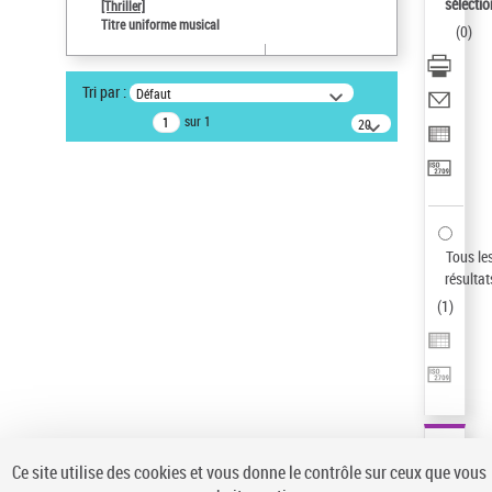
sélectio
[Thriller]
Auteur d’œuvre
Titre uniforme musical
(
0
)
Temperton, Rod (1947-2016)
Sauvegarder votre recherche
Tri par :
Défaut
AFFINER
sur 1
20
résultats/page
Type de notice d'autorité
Œuvre
(1)
Titre uniforme musical
(1)
Statut de la notice d’autorité
Tous le
résultat
Pays
(
1
)
Auteur d’œuvre
Ce site utilise des cookies et vous donne le contrôle sur ceux que vous