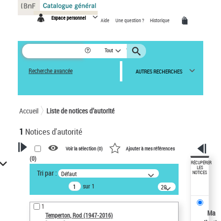
Panneau de gestion des cookies
Espace personnel
Aide
Une question ?
Historique
Tout
Recherche avancée
AUTRES RECHERCHES
Accueil
Liste de notices d’autorité
1
Notices d'autorité
Voir la sélection (
0
)
Ajouter à mes références
(
0
)
VOTRE RECHERCHE
RÉCUPÉRER
LES
Tri par :
Défaut
NOTICES
Recherche avancée dans les
sur 1
notices d’autorité
20
résultats/page
Œuvres liées à l'auteur :
1
Temperton, Rod (1947-2016)
Ma
Temperton, Rod (1947-2016)