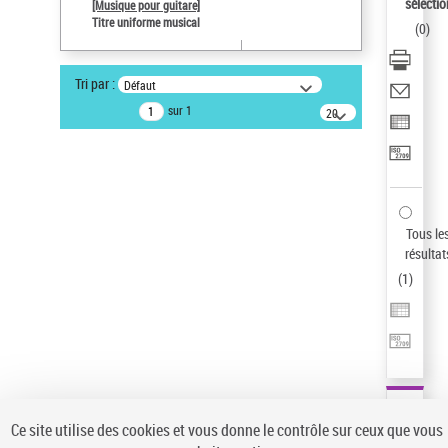
sélectio
[Musique pour guitare]
Auteur d’œuvre
Titre uniforme musical
(
0
)
Paco de Lucía (1947-2014)
Pays
Tri par :
Défaut
ne s'applique pas
sur 1
20
Sauvegarder votre recherche
résultats/page
AFFINER
Type de notice d'autorité
Œuvre
(1)
Tous le
Titre uniforme musical
(1)
résultat
(
1
)
Statut de la notice d’autorité
Pays
Auteur d’œuvre
Ce site utilise des cookies et vous donne le contrôle sur ceux que vous