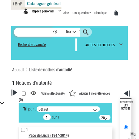
Panneau de gestion des cookies
Espace personnel
Aide
Une question ?
Historique
Tout
Recherche avancée
AUTRES RECHERCHES
Accueil
Liste de notices d’autorité
1
Notices d'autorité
Voir la sélection (
0
)
Ajouter à mes références
(
0
)
VOTRE RECHERCHE
RÉCUPÉRER
LES
Tri par :
Défaut
NOTICES
Recherche avancée dans les
sur 1
notices d’autorité
20
résultats/page
Œuvres liées à l'auteur :
1
Paco de Lucía (1947-2014)
Ma
Paco de Lucía (1947-2014)