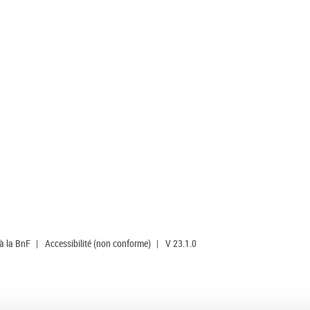
 à la BnF
|
Accessibilité (non conforme)
|
V 23.1.0