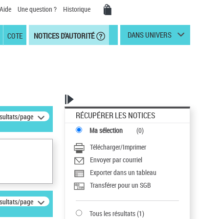
Aide
Une question ?
Historique
DANS UNIVERS
COTE
NOTICES D'AUTORITÉ
RÉCUPÉRER LES NOTICES
ésultats/page
Ma sélection
(
0
)
Télécharger/Imprimer
Envoyer par courriel
Exporter dans un tableau
Transférer pour un SGB
ésultats/page
Tous les résultats
(
1
)