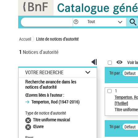
Panneau de gestion des cookies
Tout
Accueil
Liste de notices d’autorité
1
Notices d'autorité
Voir la
VOTRE RECHERCHE
Tri par :
Défaut
Recherche avancée dans les
notices d’autorité
1
Œuvres liées à l'auteur :
Temperton, R
Temperton, Rod (1947-2016)
[Thriller]
Titre uniform
Type de notice d'autorité
Titre uniforme musical
Tri par :
Œuvre
Défaut
Pays