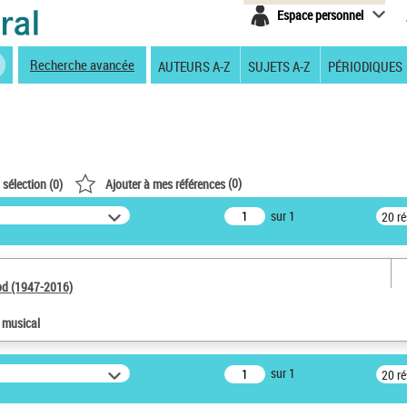
Espace personnel
Recherche avancée
AUTEURS A-Z
SUJETS A-Z
PÉRIODIQUES
(
0
)
 sélection (
0
)
Ajouter à mes références
sur 1
20 r
od (1947-2016)
e musical
sur 1
20 r