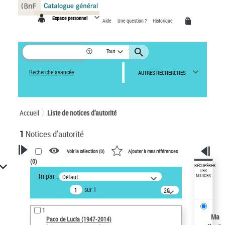
Panneau de gestion des cookies
Espace personnel
Aide
Une question ?
Historique
Tout
Recherche avancée
AUTRES RECHERCHES
Accueil
Liste de notices d’autorité
1
Notices d'autorité
Voir la sélection (
0
)
Ajouter à mes références
(
0
)
VOTRE RECHERCHE
RÉCUPÉRER
LES
Tri par :
Défaut
NOTICES
Recherche avancée dans les
sur 1
notices d’autorité
20
résultats/page
Œuvres liées à l'auteur :
1
Paco de Lucía (1947-2014)
Ma
Paco de Lucía (1947-2014)