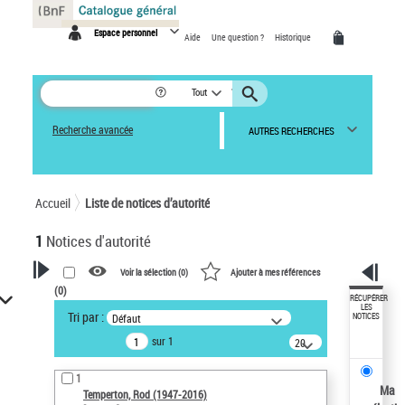
Panneau de gestion des cookies
Espace personnel
Aide
Une question ?
Historique
Tout
Recherche avancée
AUTRES RECHERCHES
Accueil
Liste de notices d’autorité
1
Notices d'autorité
Voir la sélection (
0
)
Ajouter à mes références
(
0
)
VOTRE RECHERCHE
RÉCUPÉRER
LES
Tri par :
Défaut
NOTICES
Recherche avancée dans les
sur 1
notices d’autorité
20
résultats/page
Œuvres liées à l'auteur :
1
Temperton, Rod (1947-2016)
Ma
Temperton, Rod (1947-2016)