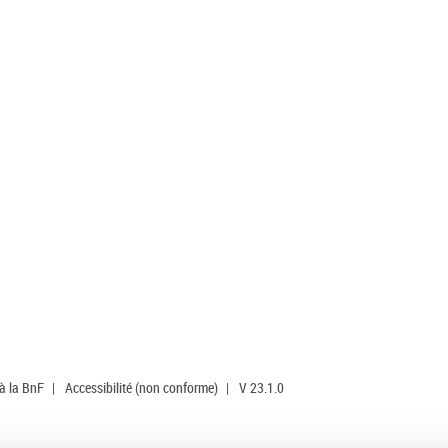
 à la BnF
|
Accessibilité (non conforme)
|
V 23.1.0