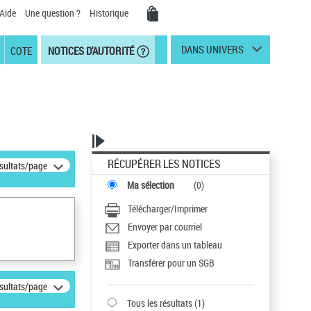
Aide
Une question ?
Historique
DANS UNIVERS
COTE
NOTICES D'AUTORITÉ
RÉCUPÉRER LES NOTICES
ésultats/page
Ma sélection
(
0
)
Télécharger/Imprimer
Envoyer par courriel
Exporter dans un tableau
Transférer pour un SGB
ésultats/page
Tous les résultats
(
1
)