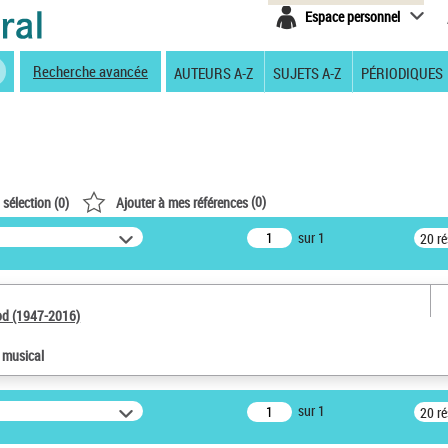
Espace personnel
Recherche avancée
AUTEURS A-Z
SUJETS A-Z
PÉRIODIQUES
(
0
)
 sélection (
0
)
Ajouter à mes références
sur 1
20 r
od (1947-2016)
e musical
sur 1
20 r