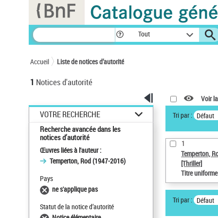
Panneau de gestion des cookies
Tout
Accueil
Liste de notices d’autorité
1
Notices d'autorité
Voir la
VOTRE RECHERCHE
Tri par :
Défaut
Recherche avancée dans les
notices d’autorité
1
Œuvres liées à l'auteur :
Temperton, R
Temperton, Rod (1947-2016)
[Thriller]
Titre uniform
Pays
ne s'applique pas
Tri par :
Défaut
Statut de la notice d’autorité
Notice élémentaire