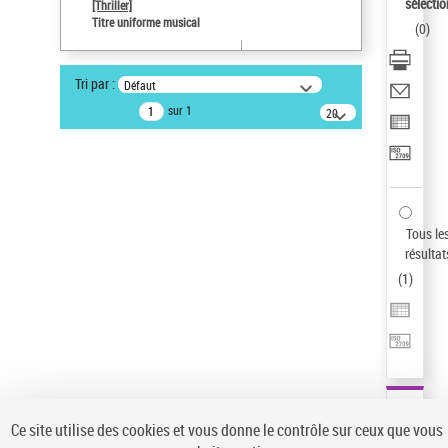
sélectio
[Thriller]
Pays
Titre uniforme musical
(
0
)
ne s'applique pas
Statut de la notice d’autorité
Tri par :
Défaut
Notice élémentaire
sur 1
20
résultats/page
Type de notice d'autorité
Œuvre
Sauvegarder votre recherche
AFFINER
Tous le
Type de notice d'autorité
résultat
(
1
)
Œuvre
(1)
Titre uniforme musical
(1)
Statut de la notice d’autorité
Pays
Auteur d’œuvre
Ce site utilise des cookies et vous donne le contrôle sur ceux que vous