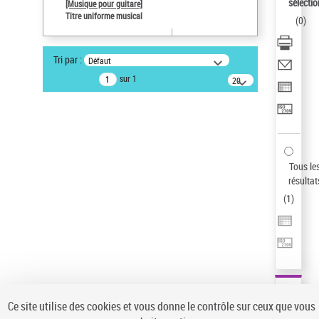
sélectio
[Musique pour guitare]
Pays
Titre uniforme musical
(
0
)
ne s'applique pas
Auteur d’œuvre
Tri par :
Défaut
Paco de Lucía (1947-2014)
sur 1
20
résultats/page
Type de notice d'autorité
Titre uniforme musical
Sauvegarder votre recherche
AFFINER
Tous le
Type de notice d'autorité
résultat
(
1
)
Œuvre
(1)
Titre uniforme musical
(1)
Statut de la notice d’autorité
Pays
Auteur d’œuvre
Ce site utilise des cookies et vous donne le contrôle sur ceux que vous