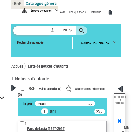
Panneau de gestion des cookies
Espace personnel
Aide
Une question ?
Historique
Tout
Recherche avancée
AUTRES RECHERCHES
Accueil
Liste de notices d’autorité
1
Notices d'autorité
Voir la sélection (
0
)
Ajouter à mes références
(
0
)
VOTRE RECHERCHE
RÉCUPÉRER
LES
Tri par :
Défaut
NOTICES
Recherche avancée dans les
sur 1
notices d’autorité
20
résultats/page
Œuvres liées à l'auteur :
1
Paco de Lucía (1947-2014)
Ma
Paco de Lucía (1947-2014)