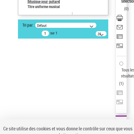
sélectio
[Musique pour guitare]
Pays
Titre uniforme musical
(
0
)
ne s'applique pas
Auteur d’œuvre
Tri par :
Défaut
Paco de Lucía (1947-2014)
sur 1
20
Sauvegarder votre recherche
résultats/page
AFFINER
Type de notice d'autorité
Œuvre
(1)
Tous le
Titre uniforme musical
(1)
résultat
(
1
)
Statut de la notice d’autorité
Pays
Auteur d’œuvre
Ce site utilise des cookies et vous donne le contrôle sur ceux que vous