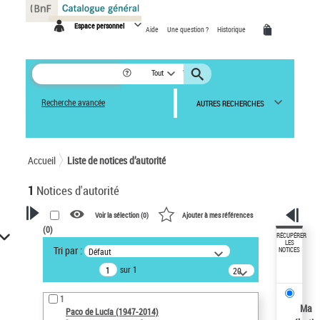
Panneau de gestion des cookies
Espace personnel
Aide
Une question ?
Historique
Tout
Recherche avancée
AUTRES RECHERCHES
Accueil
Liste de notices d’autorité
1
Notices d'autorité
Voir la sélection (
0
)
Ajouter à mes références
(
0
)
VOTRE RECHERCHE
RÉCUPÉRER
LES
Tri par :
Défaut
NOTICES
Recherche avancée dans les
sur 1
notices d’autorité
20
résultats/page
Œuvres liées à l'auteur :
1
Paco de Lucía (1947-2014)
Ma
Paco de Lucía (1947-2014)