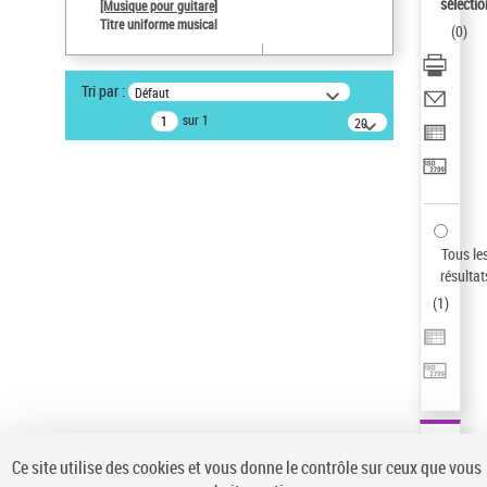
sélectio
[Musique pour guitare]
Auteur d’œuvre
Titre uniforme musical
(
0
)
Paco de Lucía (1947-2014)
Sauvegarder votre recherche
Tri par :
Défaut
AFFINER
sur 1
20
résultats/page
Type de notice d'autorité
Œuvre
(1)
Titre uniforme musical
(1)
Statut de la notice d’autorité
Tous le
résultat
Pays
(
1
)
Auteur d’œuvre
Ce site utilise des cookies et vous donne le contrôle sur ceux que vous