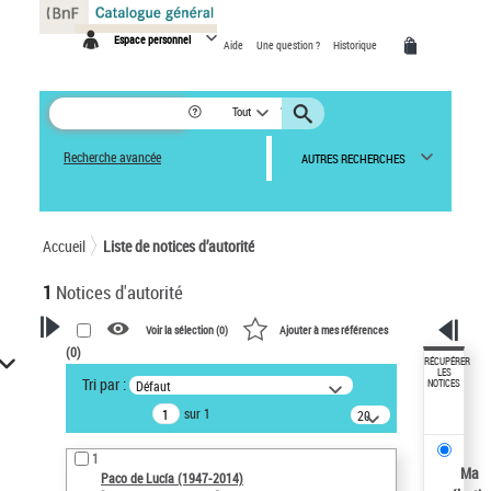
Panneau de gestion des cookies
Espace personnel
Aide
Une question ?
Historique
Tout
Recherche avancée
AUTRES RECHERCHES
Accueil
Liste de notices d’autorité
1
Notices d'autorité
Voir la sélection (
0
)
Ajouter à mes références
(
0
)
VOTRE RECHERCHE
RÉCUPÉRER
LES
Tri par :
Défaut
NOTICES
Recherche avancée dans les
sur 1
notices d’autorité
20
résultats/page
Œuvres liées à l'auteur :
1
Paco de Lucía (1947-2014)
Ma
Paco de Lucía (1947-2014)