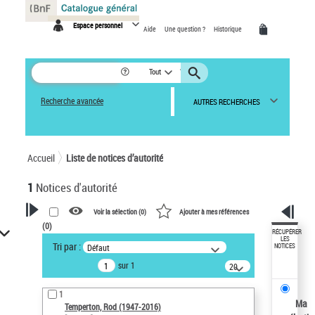
Panneau de gestion des cookies
Espace personnel
Aide
Une question ?
Historique
Tout
Recherche avancée
AUTRES RECHERCHES
Accueil
Liste de notices d’autorité
1
Notices d'autorité
Voir la sélection (
0
)
Ajouter à mes références
(
0
)
VOTRE RECHERCHE
RÉCUPÉRER
LES
Tri par :
Défaut
NOTICES
Recherche avancée dans les
sur 1
notices d’autorité
20
résultats/page
Œuvres liées à l'auteur :
1
Temperton, Rod (1947-2016)
Ma
Temperton, Rod (1947-2016)