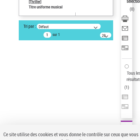
sélectio
[Thriller]
Pays
Titre uniforme musical
(
0
)
ne s'applique pas
Statut de la notice d’autorité
Tri par :
Défaut
Notice élémentaire
sur 1
20
résultats/page
Auteur d’œuvre
Temperton, Rod (1947-2016)
Sauvegarder votre recherche
AFFINER
Tous le
Type de notice d'autorité
résultat
(
1
)
Œuvre
(1)
Titre uniforme musical
(1)
Statut de la notice d’autorité
Pays
Auteur d’œuvre
Ce site utilise des cookies et vous donne le contrôle sur ceux que vous