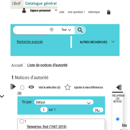
Panneau de gestion des cookies
Espace personnel
Aide
Une question ?
Historique
Tout
Recherche avancée
AUTRES RECHERCHES
Accueil
Liste de notices d’autorité
1
Notices d'autorité
Voir la sélection (
0
)
Ajouter à mes références
(
0
)
VOTRE RECHERCHE
RÉCUPÉRER
LES
Tri par :
Défaut
NOTICES
Recherche avancée dans les
sur 1
notices d’autorité
20
résultats/page
Œuvres liées à l'auteur :
1
Temperton, Rod (1947-2016)
Ma
Temperton, Rod (1947-2016)