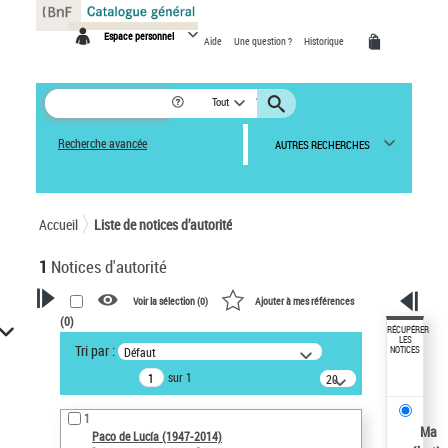
Panneau de gestion des cookies
Espace personnel
Aide
Une question ?
Historique
Tout
Recherche avancée
AUTRES RECHERCHES
Accueil
Liste de notices d’autorité
1
Notices d'autorité
Voir la sélection (
0
)
Ajouter à mes références
(
0
)
VOTRE RECHERCHE
RÉCUPÉRER
LES
Tri par :
Défaut
NOTICES
Recherche avancée dans les
sur 1
notices d’autorité
20
résultats/page
Œuvres liées à l'auteur :
1
Paco de Lucía (1947-2014)
Ma
Paco de Lucía (1947-2014)