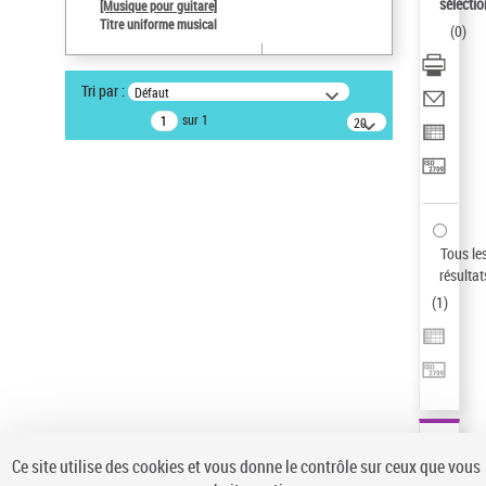
sélectio
[Musique pour guitare]
Statut de la notice d’autorité
Titre uniforme musical
(
0
)
Notice élémentaire
Pays
Tri par :
Défaut
ne s'applique pas
sur 1
20
Sauvegarder votre recherche
résultats/page
AFFINER
Type de notice d'autorité
Œuvre
(1)
Tous le
Titre uniforme musical
(1)
résultat
(
1
)
Statut de la notice d’autorité
Pays
Auteur d’œuvre
Ce site utilise des cookies et vous donne le contrôle sur ceux que vous