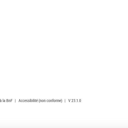
 à la BnF
|
Accessibilité (non conforme)
|
V 23.1.0