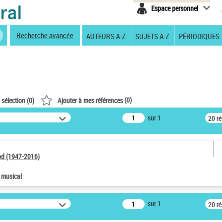
Espace personnel
Recherche avancée
AUTEURS A-Z
SUJETS A-Z
PÉRIODIQUES
(
0
)
 sélection (
0
)
Ajouter à mes références
sur 1
20 r
od (1947-2016)
e musical
sur 1
20 r