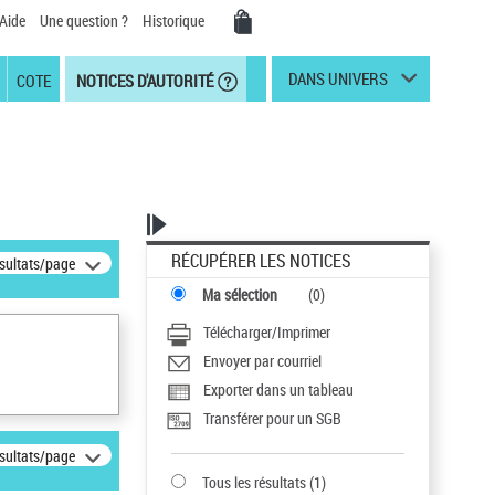
Aide
Une question ?
Historique
DANS UNIVERS
COTE
NOTICES D'AUTORITÉ
RÉCUPÉRER LES NOTICES
ésultats/page
Ma sélection
(
0
)
Télécharger/Imprimer
Envoyer par courriel
Exporter dans un tableau
Transférer pour un SGB
ésultats/page
Tous les résultats
(
1
)