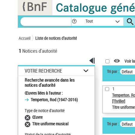
Panneau de gestion des cookies
Tout
Accueil
Liste de notices d’autorité
1
Notices d'autorité
Voir la
VOTRE RECHERCHE
Tri par :
Défaut
Recherche avancée dans les
notices d’autorité
1
Œuvres liées à l'auteur :
Temperton, R
Temperton, Rod (1947-2016)
[Thriller]
Titre uniform
Type de notice d'autorité
Œuvre
Tri par :
Titre uniforme musical
Défaut
Statut de la notice d’autorité