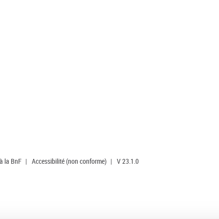
 à la BnF
|
Accessibilité (non conforme)
|
V 23.1.0