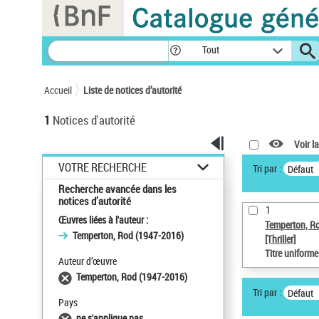
Panneau de gestion des cookies
Tout
Accueil
Liste de notices d’autorité
1
Notices d'autorité
Voir la
VOTRE RECHERCHE
Tri par :
Défaut
Recherche avancée dans les
notices d’autorité
1
Œuvres liées à l'auteur :
Temperton, R
Temperton, Rod (1947-2016)
[Thriller]
Titre uniform
Auteur d’œuvre
Temperton, Rod (1947-2016)
Tri par :
Défaut
Pays
ne s'applique pas