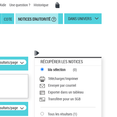
Aide
Une question ?
Historique
DANS UNIVERS
COTE
NOTICES D'AUTORITÉ
RÉCUPÉRER LES NOTICES
ésultats/page
Ma sélection
(
0
)
Télécharger/Imprimer
Envoyer par courriel
Exporter dans un tableau
Transférer pour un SGB
ésultats/page
Tous les résultats
(
1
)