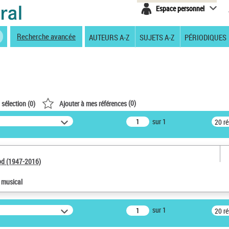
Espace personnel
Recherche avancée
AUTEURS A-Z
SUJETS A-Z
PÉRIODIQUES
(
0
)
 sélection (
0
)
Ajouter à mes références
sur 1
20 r
od (1947-2016)
e musical
sur 1
20 r