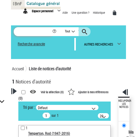
Panneau de gestion des cookies
Espace personnel
Aide
Une question ?
Historique
Tout
Recherche avancée
AUTRES RECHERCHES
Accueil
Liste de notices d’autorité
1
Notices d'autorité
Voir la sélection (
0
)
Ajouter à mes références
(
0
)
VOTRE RECHERCHE
RÉCUPÉRER
LES
Tri par :
Défaut
NOTICES
Recherche avancée dans les
sur 1
notices d’autorité
20
résultats/page
Œuvres liées à l'auteur :
1
Temperton, Rod (1947-2016)
Ma
Temperton, Rod (1947-2016)