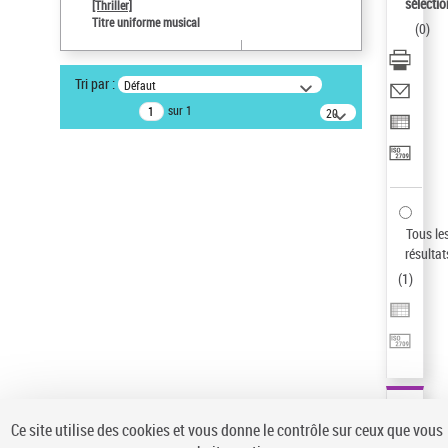
sélectio
[Thriller]
Type de notice d'autorité
Titre uniforme musical
(
0
)
Œuvre
Sauvegarder votre recherche
Tri par :
Défaut
AFFINER
sur 1
20
résultats/page
Type de notice d'autorité
Œuvre
(1)
Titre uniforme musical
(1)
Statut de la notice d’autorité
Tous le
résultat
Pays
(
1
)
Auteur d’œuvre
Ce site utilise des cookies et vous donne le contrôle sur ceux que vous