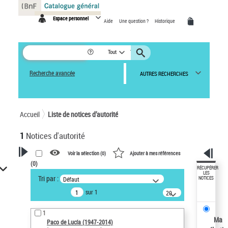
Panneau de gestion des cookies
Espace personnel
Aide
Une question ?
Historique
Tout
Recherche avancée
AUTRES RECHERCHES
Accueil
Liste de notices d’autorité
1
Notices d'autorité
Voir la sélection (
0
)
Ajouter à mes références
(
0
)
VOTRE RECHERCHE
RÉCUPÉRER
LES
Tri par :
Défaut
NOTICES
Recherche avancée dans les
sur 1
notices d’autorité
20
résultats/page
Œuvres liées à l'auteur :
1
Paco de Lucía (1947-2014)
Ma
Paco de Lucía (1947-2014)