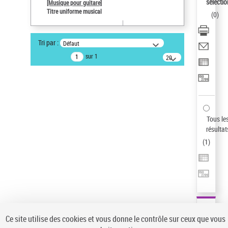
sélectio
[Musique pour guitare]
Type de notice d'autorité
Titre uniforme musical
(
0
)
Œuvre
Pays
Tri par :
Défaut
ne s'applique pas
sur 1
20
Sauvegarder votre recherche
résultats/page
AFFINER
Type de notice d'autorité
Œuvre
(1)
Tous le
Titre uniforme musical
(1)
résultat
(
1
)
Statut de la notice d’autorité
Pays
Auteur d’œuvre
Ce site utilise des cookies et vous donne le contrôle sur ceux que vous