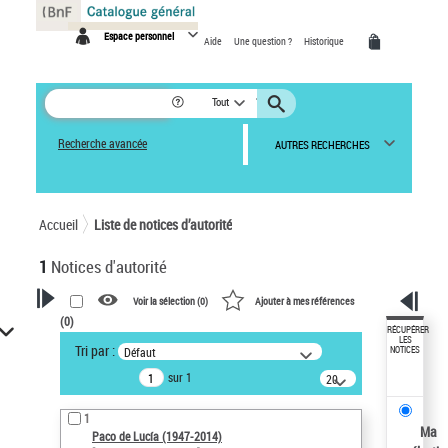
Panneau de gestion des cookies
Espace personnel
Aide
Une question ?
Historique
Tout
Recherche avancée
AUTRES RECHERCHES
Accueil
Liste de notices d’autorité
1
Notices d'autorité
Voir la sélection (
0
)
Ajouter à mes références
(
0
)
VOTRE RECHERCHE
RÉCUPÉRER
LES
Tri par :
Défaut
NOTICES
Recherche avancée dans les
sur 1
notices d’autorité
20
résultats/page
Œuvres liées à l'auteur :
1
Paco de Lucía (1947-2014)
Ma
Paco de Lucía (1947-2014)