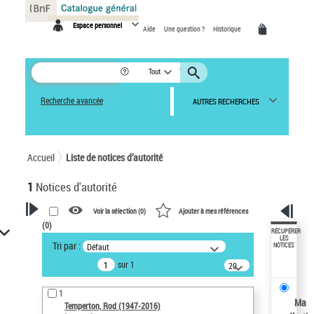
Panneau de gestion des cookies
Espace personnel
Aide
Une question ?
Historique
Tout
Recherche avancée
AUTRES RECHERCHES
Accueil
Liste de notices d’autorité
1
Notices d'autorité
Voir la sélection (
0
)
Ajouter à mes références
(
0
)
VOTRE RECHERCHE
RÉCUPÉRER
LES
Tri par :
Défaut
NOTICES
Recherche avancée dans les
sur 1
notices d’autorité
20
résultats/page
Œuvres liées à l'auteur :
1
Temperton, Rod (1947-2016)
Ma
Temperton, Rod (1947-2016)