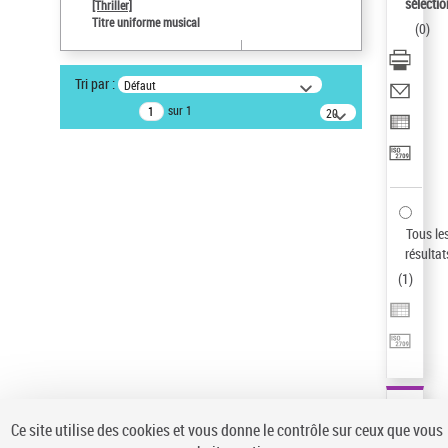
sélectio
[Thriller]
Pays
Titre uniforme musical
(
0
)
ne s'applique pas
Sauvegarder votre recherche
Tri par :
Défaut
AFFINER
sur 1
20
résultats/page
Type de notice d'autorité
Œuvre
(1)
Titre uniforme musical
(1)
Statut de la notice d’autorité
Tous le
résultat
Pays
(
1
)
Auteur d’œuvre
Ce site utilise des cookies et vous donne le contrôle sur ceux que vous