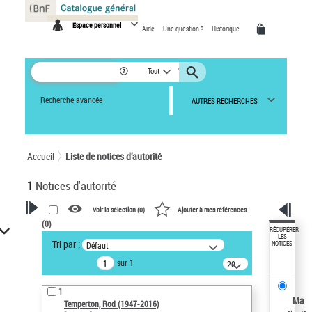
Panneau de gestion des cookies
Espace personnel
Aide
Une question ?
Historique
Tout
Recherche avancée
AUTRES RECHERCHES
Accueil
Liste de notices d’autorité
1
Notices d'autorité
Voir la sélection (
0
)
Ajouter à mes références
(
0
)
VOTRE RECHERCHE
RÉCUPÉRER
LES
Tri par :
Défaut
NOTICES
Recherche avancée dans les
sur 1
notices d’autorité
20
résultats/page
Œuvres liées à l'auteur :
1
Temperton, Rod (1947-2016)
Ma
Temperton, Rod (1947-2016)