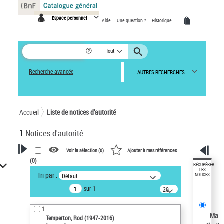
Panneau de gestion des cookies
Espace personnel
Aide
Une question ?
Historique
Tout
Recherche avancée
AUTRES RECHERCHES
Accueil
Liste de notices d’autorité
1
Notices d'autorité
Voir la sélection (
0
)
Ajouter à mes références
(
0
)
VOTRE RECHERCHE
RÉCUPÉRER
LES
Tri par :
Défaut
NOTICES
Recherche avancée dans les
sur 1
notices d’autorité
20
résultats/page
Œuvres liées à l'auteur :
1
Temperton, Rod (1947-2016)
Ma
Temperton, Rod (1947-2016)