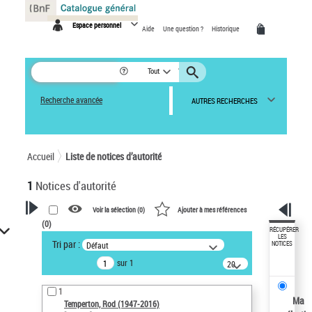
Panneau de gestion des cookies
Espace personnel
Aide
Une question ?
Historique
Tout
Recherche avancée
AUTRES RECHERCHES
Accueil
Liste de notices d’autorité
1
Notices d'autorité
Voir la sélection (
0
)
Ajouter à mes références
(
0
)
VOTRE RECHERCHE
RÉCUPÉRER
LES
Tri par :
Défaut
NOTICES
Recherche avancée dans les
sur 1
notices d’autorité
20
résultats/page
Œuvres liées à l'auteur :
1
Temperton, Rod (1947-2016)
Ma
Temperton, Rod (1947-2016)