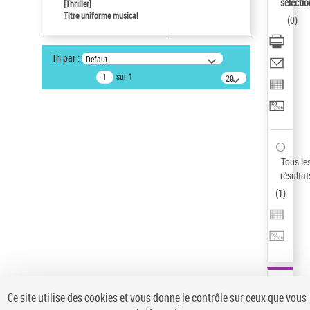
sélectio
[Thriller]
Type de notice d'autorité
Titre uniforme musical
(
0
)
Œuvre
Sauvegarder votre recherche
Tri par :
Défaut
AFFINER
sur 1
20
résultats/page
Type de notice d'autorité
Œuvre
(1)
Titre uniforme musical
(1)
Statut de la notice d’autorité
Tous le
résultat
Pays
(
1
)
Auteur d’œuvre
Ce site utilise des cookies et vous donne le contrôle sur ceux que vous