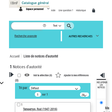
Panneau de gestion des cookies
Espace personnel
Aide
Une question ?
Historique
Tout
Recherche avancée
AUTRES RECHERCHES
Accueil
Liste de notices d’autorité
1
Notices d'autorité
Voir la sélection (
0
)
Ajouter à mes références
(
0
)
VOTRE RECHERCHE
RÉCUPÉRER
LES
Tri par :
Défaut
NOTICES
Recherche avancée dans les
sur 1
notices d’autorité
20
résultats/page
Œuvres liées à l'auteur :
1
Temperton, Rod (1947-2016)
Ma
Temperton, Rod (1947-2016)