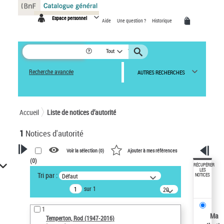
Panneau de gestion des cookies
Espace personnel
Aide
Une question ?
Historique
Tout
Recherche avancée
AUTRES RECHERCHES
Accueil
Liste de notices d’autorité
1
Notices d'autorité
Voir la sélection (
0
)
Ajouter à mes références
(
0
)
VOTRE RECHERCHE
RÉCUPÉRER
LES
Tri par :
Défaut
NOTICES
Recherche avancée dans les
sur 1
notices d’autorité
20
résultats/page
Œuvres liées à l'auteur :
1
Temperton, Rod (1947-2016)
Ma
Temperton, Rod (1947-2016)