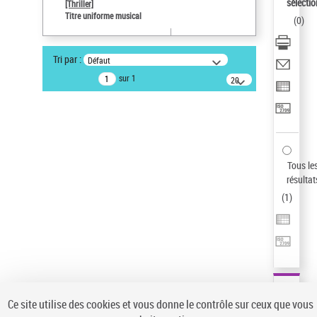
sélectio
[Thriller]
Pays
Titre uniforme musical
(
0
)
ne s'applique pas
Sauvegarder votre recherche
Tri par :
Défaut
AFFINER
sur 1
20
résultats/page
Type de notice d'autorité
Œuvre
(1)
Titre uniforme musical
(1)
Statut de la notice d’autorité
Tous le
résultat
Pays
(
1
)
Auteur d’œuvre
Ce site utilise des cookies et vous donne le contrôle sur ceux que vous