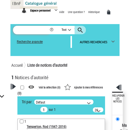
Panneau de gestion des cookies
Espace personnel
Aide
Une question ?
Historique
Tout
Recherche avancée
AUTRES RECHERCHES
Accueil
Liste de notices d’autorité
1
Notices d'autorité
Voir la sélection (
0
)
Ajouter à mes références
(
0
)
VOTRE RECHERCHE
RÉCUPÉRER
LES
Tri par :
Défaut
NOTICES
Recherche avancée dans les
sur 1
notices d’autorité
20
résultats/page
Œuvres liées à l'auteur :
1
Temperton, Rod (1947-2016)
Ma
Temperton, Rod (1947-2016)