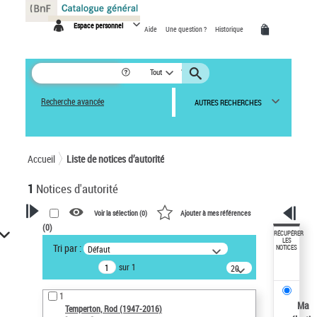
Panneau de gestion des cookies
Espace personnel
Aide
Une question ?
Historique
Tout
Recherche avancée
AUTRES RECHERCHES
Accueil
Liste de notices d’autorité
1
Notices d'autorité
Voir la sélection (
0
)
Ajouter à mes références
(
0
)
VOTRE RECHERCHE
RÉCUPÉRER
LES
Tri par :
Défaut
NOTICES
Recherche avancée dans les
sur 1
notices d’autorité
20
résultats/page
Œuvres liées à l'auteur :
1
Temperton, Rod (1947-2016)
Ma
Temperton, Rod (1947-2016)