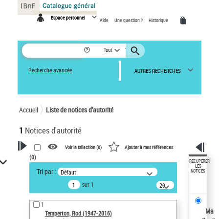
Panneau de gestion des cookies
Espace personnel
Aide
Une question ?
Historique
Tout
Recherche avancée
AUTRES RECHERCHES
Accueil
Liste de notices d’autorité
1
Notices d'autorité
Voir la sélection (
0
)
Ajouter à mes références
(
0
)
VOTRE RECHERCHE
RÉCUPÉRER
LES
Tri par :
Défaut
NOTICES
Recherche avancée dans les
sur 1
notices d’autorité
20
résultats/page
Œuvres liées à l'auteur :
1
Temperton, Rod (1947-2016)
Ma
Temperton, Rod (1947-2016)