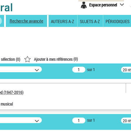
Espace personnel
Recherche avancée
AUTEURS A-Z
SUJETS A-Z
PÉRIODIQUES
(
0
)
 sélection (
0
)
Ajouter à mes références
sur 1
20 r
od (1947-2016)
e musical
sur 1
20 r