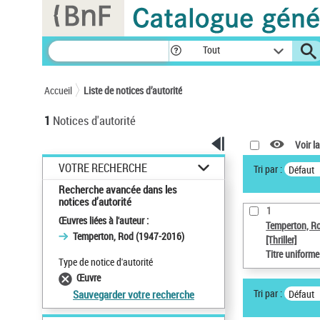
Panneau de gestion des cookies
Tout
Accueil
Liste de notices d’autorité
1
Notices d'autorité
Voir la
VOTRE RECHERCHE
Tri par :
Défaut
Recherche avancée dans les
notices d’autorité
1
Œuvres liées à l'auteur :
Temperton, R
Temperton, Rod (1947-2016)
[Thriller]
Titre uniform
Type de notice d'autorité
Œuvre
Tri par :
Défaut
Sauvegarder votre recherche