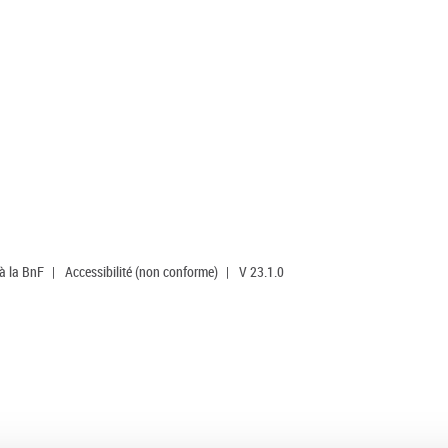
 à la BnF
|
Accessibilité (non conforme)
|
V 23.1.0