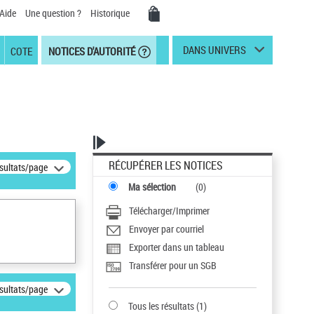
Aide
Une question ?
Historique
DANS UNIVERS
COTE
NOTICES D'AUTORITÉ
RÉCUPÉRER LES NOTICES
ésultats/page
Ma sélection
(
0
)
Télécharger/Imprimer
Envoyer par courriel
Exporter dans un tableau
Transférer pour un SGB
ésultats/page
Tous les résultats
(
1
)