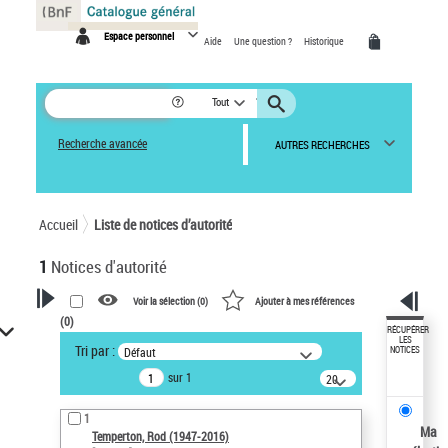
Panneau de gestion des cookies
Espace personnel
Aide
Une question ?
Historique
Tout
Recherche avancée
AUTRES RECHERCHES
Accueil
Liste de notices d’autorité
1
Notices d'autorité
Voir la sélection (
0
)
Ajouter à mes références
(
0
)
VOTRE RECHERCHE
RÉCUPÉRER
LES
Tri par :
Défaut
NOTICES
Recherche avancée dans les
sur 1
notices d’autorité
20
résultats/page
Œuvres liées à l'auteur :
1
Temperton, Rod (1947-2016)
Ma
Temperton, Rod (1947-2016)