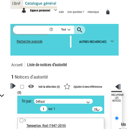
Panneau de gestion des cookies
Espace personnel
Aide
Une question ?
Historique
Tout
Recherche avancée
AUTRES RECHERCHES
Accueil
Liste de notices d’autorité
1
Notices d'autorité
Voir la sélection (
0
)
Ajouter à mes références
(
0
)
VOTRE RECHERCHE
RÉCUPÉRER
LES
Tri par :
Défaut
NOTICES
Recherche avancée dans les
sur 1
notices d’autorité
20
résultats/page
Œuvres liées à l'auteur :
1
Temperton, Rod (1947-2016)
Ma
Temperton, Rod (1947-2016)