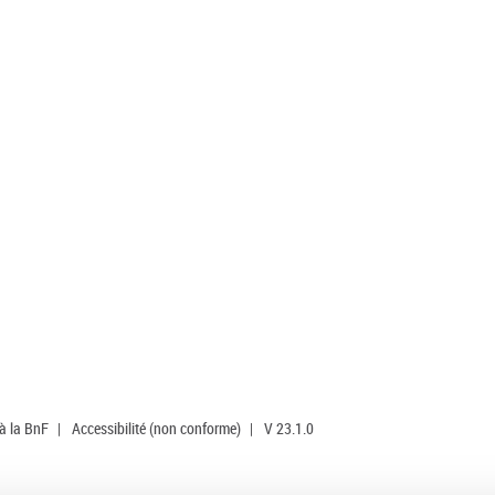
 à la BnF
|
Accessibilité (non conforme)
|
V 23.1.0