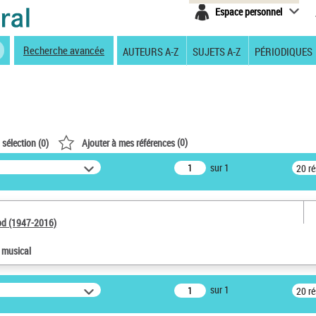
Espace personnel
Recherche avancée
AUTEURS A-Z
SUJETS A-Z
PÉRIODIQUES
(
0
)
 sélection (
0
)
Ajouter à mes références
sur 1
20 r
od (1947-2016)
e musical
sur 1
20 r