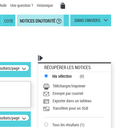
Aide
Une question ?
Historique
DANS UNIVERS
COTE
NOTICES D'AUTORITÉ
RÉCUPÉRER LES NOTICES
ésultats/page
Ma sélection
(
0
)
Télécharger/Imprimer
Envoyer par courriel
Exporter dans un tableau
Transférer pour un SGB
ésultats/page
Tous les résultats
(
1
)