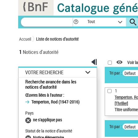
Panneau de gestion des cookies
Tout
Accueil
Liste de notices d’autorité
1
Notices d'autorité
Voir la
VOTRE RECHERCHE
Tri par :
Défaut
Recherche avancée dans les
notices d’autorité
1
Œuvres liées à l'auteur :
Temperton, R
Temperton, Rod (1947-2016)
[Thriller]
Titre uniform
Pays
ne s'applique pas
Tri par :
Défaut
Statut de la notice d’autorité
Notice élémentaire