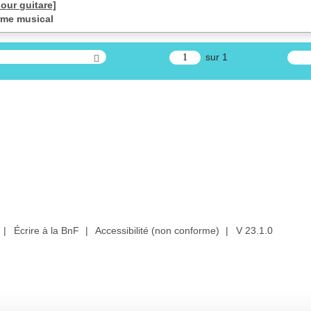
our guitare]
orme musical
sur 1
|
Écrire à la BnF
|
Accessibilité (non conforme)
|
V 23.1.0