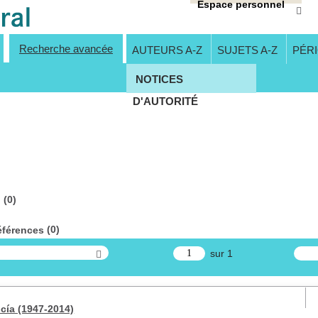
Espace personnel
Recherche avancée
AUTEURS A-Z
SUJETS A-Z
PÉR
NOTICES
D'AUTORITÉ
 (
0
)
(
0
)
références
sur 1
cía (1947-2014)