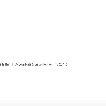
 à la BnF
|
Accessibilité (non conforme)
|
V 23.1.0