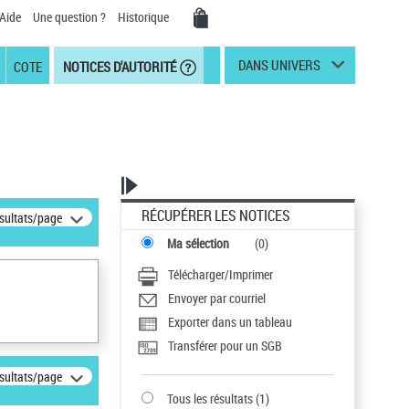
Aide
Une question ?
Historique
DANS UNIVERS
COTE
NOTICES D'AUTORITÉ
RÉCUPÉRER LES NOTICES
ésultats/page
Ma sélection
(
0
)
Télécharger/Imprimer
Envoyer par courriel
Exporter dans un tableau
Transférer pour un SGB
ésultats/page
Tous les résultats
(
1
)