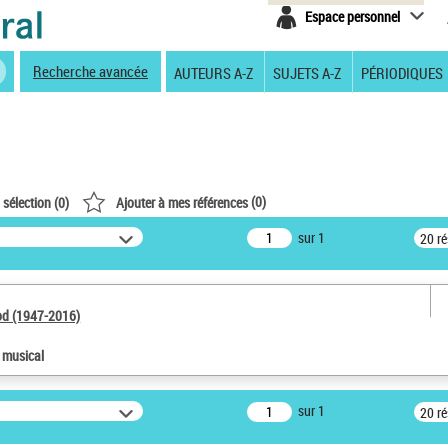
Espace personnel
Recherche avancée
AUTEURS A-Z
SUJETS A-Z
PÉRIODIQUES
(
0
)
 sélection (
0
)
Ajouter à mes références
sur 1
20 r
od (1947-2016)
e musical
sur 1
20 r