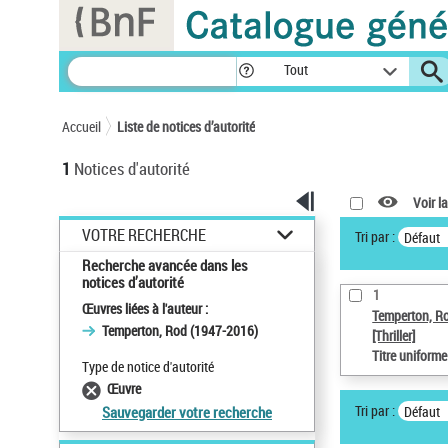
Panneau de gestion des cookies
Tout
Accueil
Liste de notices d’autorité
1
Notices d'autorité
Voir la
VOTRE RECHERCHE
Tri par :
Défaut
Recherche avancée dans les
notices d’autorité
1
Œuvres liées à l'auteur :
Temperton, R
Temperton, Rod (1947-2016)
[Thriller]
Titre uniform
Type de notice d'autorité
Œuvre
Tri par :
Défaut
Sauvegarder votre recherche