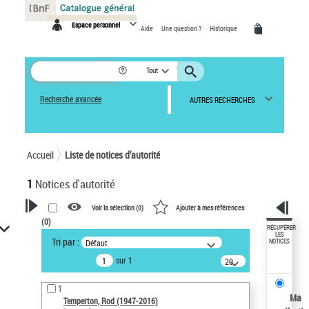
Panneau de gestion des cookies
Espace personnel
Aide
Une question ?
Historique
Tout
Recherche avancée
AUTRES RECHERCHES
Accueil
Liste de notices d’autorité
1
Notices d'autorité
Voir la sélection (
0
)
Ajouter à mes références
(
0
)
VOTRE RECHERCHE
RÉCUPÉRER
LES
Tri par :
Défaut
NOTICES
Recherche avancée dans les
sur 1
notices d’autorité
20
résultats/page
Œuvres liées à l'auteur :
1
Temperton, Rod (1947-2016)
Ma
Temperton, Rod (1947-2016)