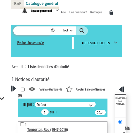
Panneau de gestion des cookies
Espace personnel
Aide
Une question ?
Historique
Tout
Recherche avancée
AUTRES RECHERCHES
Accueil
Liste de notices d’autorité
1
Notices d'autorité
Voir la sélection (
0
)
Ajouter à mes références
(
0
)
VOTRE RECHERCHE
RÉCUPÉRER
LES
Tri par :
Défaut
NOTICES
Recherche avancée dans les
sur 1
notices d’autorité
20
résultats/page
Œuvres liées à l'auteur :
1
Temperton, Rod (1947-2016)
Ma
Temperton, Rod (1947-2016)