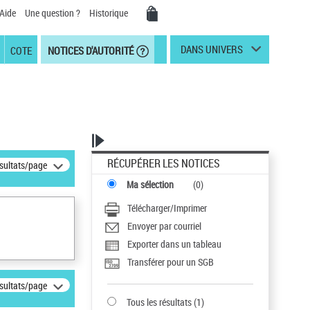
Aide
Une question ?
Historique
DANS UNIVERS
COTE
NOTICES D'AUTORITÉ
RÉCUPÉRER LES NOTICES
ésultats/page
Ma sélection
(
0
)
Télécharger/Imprimer
Envoyer par courriel
Exporter dans un tableau
Transférer pour un SGB
ésultats/page
Tous les résultats
(
1
)