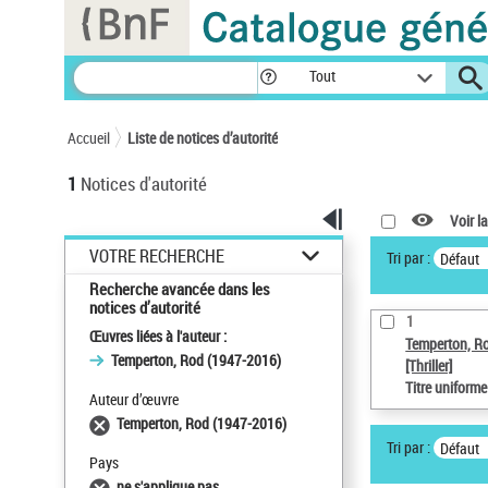
Panneau de gestion des cookies
Tout
Accueil
Liste de notices d’autorité
1
Notices d'autorité
Voir la
VOTRE RECHERCHE
Tri par :
Défaut
Recherche avancée dans les
notices d’autorité
1
Œuvres liées à l'auteur :
Temperton, R
Temperton, Rod (1947-2016)
[Thriller]
Titre uniform
Auteur d’œuvre
Temperton, Rod (1947-2016)
Tri par :
Défaut
Pays
ne s'applique pas