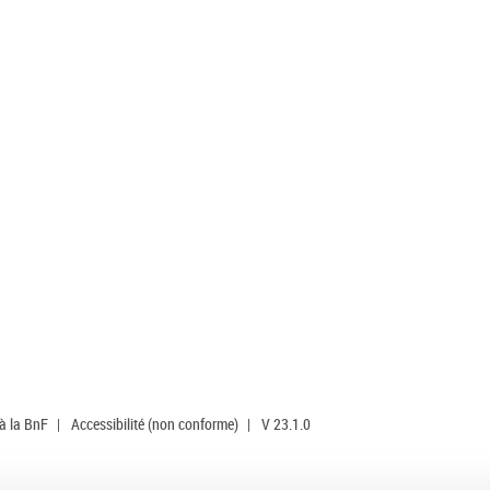
 à la BnF
|
Accessibilité (non conforme)
|
V 23.1.0