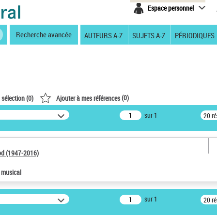
Espace personnel
Recherche avancée
AUTEURS A-Z
SUJETS A-Z
PÉRIODIQUES
(
0
)
 sélection (
0
)
Ajouter à mes références
sur 1
20 r
od (1947-2016)
e musical
sur 1
20 r