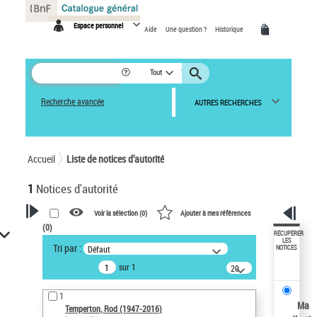
Panneau de gestion des cookies
Espace personnel
Aide
Une question ?
Historique
Tout
Recherche avancée
AUTRES RECHERCHES
Accueil
Liste de notices d’autorité
1
Notices d'autorité
Voir la sélection (
0
)
Ajouter à mes références
(
0
)
VOTRE RECHERCHE
RÉCUPÉRER
LES
Tri par :
Défaut
NOTICES
Recherche avancée dans les
sur 1
notices d’autorité
20
résultats/page
Œuvres liées à l'auteur :
1
Temperton, Rod (1947-2016)
Ma
Temperton, Rod (1947-2016)