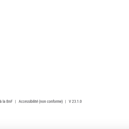
 à la BnF
|
Accessibilité (non conforme)
|
V 23.1.0