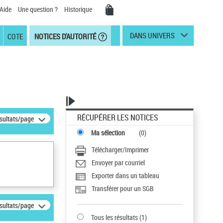
Aide
Une question ?
Historique
DANS UNIVERS
COTE
NOTICES D'AUTORITÉ
RÉCUPÉRER LES NOTICES
ésultats/page
Ma sélection
(
0
)
Télécharger/Imprimer
Envoyer par courriel
Exporter dans un tableau
Transférer pour un SGB
ésultats/page
Tous les résultats
(
1
)