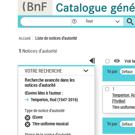
Panneau de gestion des cookies
Tout
Accueil
Liste de notices d’autorité
1
Notices d'autorité
Voir la
VOTRE RECHERCHE
Tri par :
Défaut
Recherche avancée dans les
notices d’autorité
1
Œuvres liées à l'auteur :
Temperton, R
Temperton, Rod (1947-2016)
[Thriller]
Titre uniform
Type de notice d'autorité
Œuvre
Tri par :
Titre uniforme musical
Défaut
Statut de la notice d’autorité