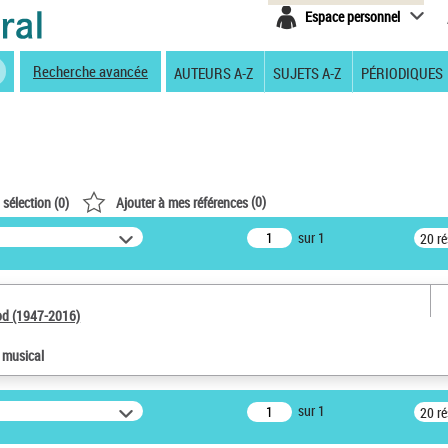
Espace personnel
Recherche avancée
AUTEURS A-Z
SUJETS A-Z
PÉRIODIQUES
(
0
)
 sélection (
0
)
Ajouter à mes références
sur 1
20 r
od (1947-2016)
e musical
sur 1
20 r