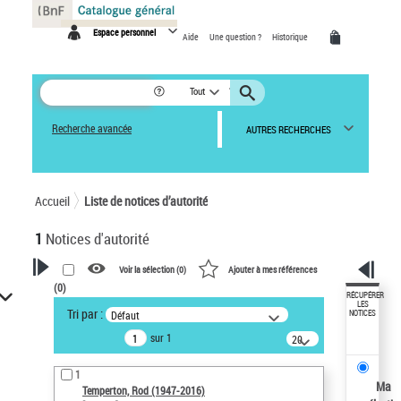
Panneau de gestion des cookies
Espace personnel
Aide
Une question ?
Historique
Tout
Recherche avancée
AUTRES RECHERCHES
Accueil
Liste de notices d’autorité
1
Notices d'autorité
Voir la sélection (
0
)
Ajouter à mes références
(
0
)
VOTRE RECHERCHE
RÉCUPÉRER
LES
Tri par :
Défaut
NOTICES
Recherche avancée dans les
sur 1
notices d’autorité
20
résultats/page
Œuvres liées à l'auteur :
1
Temperton, Rod (1947-2016)
Ma
Temperton, Rod (1947-2016)