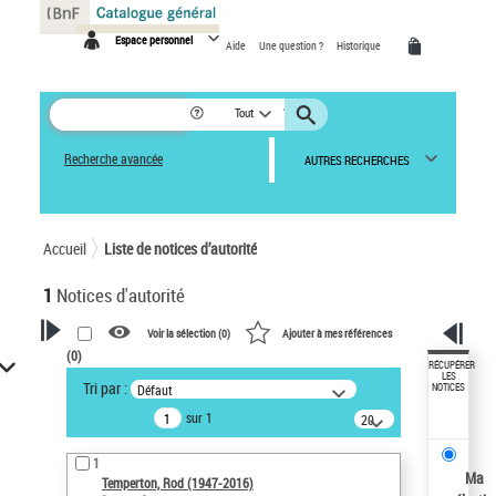
Panneau de gestion des cookies
Espace personnel
Aide
Une question ?
Historique
Tout
Recherche avancée
AUTRES RECHERCHES
Accueil
Liste de notices d’autorité
1
Notices d'autorité
Voir la sélection (
0
)
Ajouter à mes références
(
0
)
VOTRE RECHERCHE
RÉCUPÉRER
LES
Tri par :
Défaut
NOTICES
Recherche avancée dans les
sur 1
notices d’autorité
20
résultats/page
Œuvres liées à l'auteur :
1
Temperton, Rod (1947-2016)
Ma
Temperton, Rod (1947-2016)