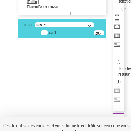
sélectio
[Thriller]
Auteur d’œuvre
Titre uniforme musical
(
0
)
Temperton, Rod (1947-2016)
Sauvegarder votre recherche
Tri par :
Défaut
AFFINER
sur 1
20
résultats/page
Type de notice d'autorité
Œuvre
(1)
Titre uniforme musical
(1)
Statut de la notice d’autorité
Tous le
résultat
Pays
(
1
)
Auteur d’œuvre
Ce site utilise des cookies et vous donne le contrôle sur ceux que vous