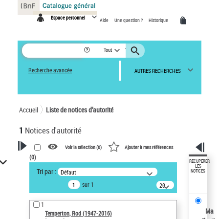
Panneau de gestion des cookies
Espace personnel
Aide
Une question ?
Historique
Tout
Recherche avancée
AUTRES RECHERCHES
Accueil
Liste de notices d’autorité
1
Notices d'autorité
Voir la sélection (
0
)
Ajouter à mes références
(
0
)
VOTRE RECHERCHE
RÉCUPÉRER
LES
Tri par :
Défaut
NOTICES
Recherche avancée dans les
sur 1
notices d’autorité
20
résultats/page
Œuvres liées à l'auteur :
1
Temperton, Rod (1947-2016)
Ma
Temperton, Rod (1947-2016)