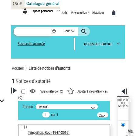
Panneau de gestion des cookies
Espace personnel
Aide
Une question ?
Historique
Tout
Recherche avancée
AUTRES RECHERCHES
Accueil
Liste de notices d’autorité
1
Notices d'autorité
Voir la sélection (
0
)
Ajouter à mes références
(
0
)
VOTRE RECHERCHE
RÉCUPÉRER
LES
Tri par :
Défaut
NOTICES
Recherche avancée dans les
sur 1
notices d’autorité
20
résultats/page
Œuvres liées à l'auteur :
1
Temperton, Rod (1947-2016)
Ma
Temperton, Rod (1947-2016)