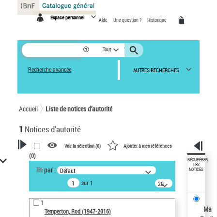
Panneau de gestion des cookies
Espace personnel
Aide
Une question ?
Historique
Tout
Recherche avancée
AUTRES RECHERCHES
Accueil
Liste de notices d’autorité
1
Notices d'autorité
Voir la sélection (
0
)
Ajouter à mes références
(
0
)
VOTRE RECHERCHE
RÉCUPÉRER
LES
Tri par :
Défaut
NOTICES
Recherche avancée dans les
sur 1
notices d’autorité
20
résultats/page
Œuvres liées à l'auteur :
1
Temperton, Rod (1947-2016)
Ma
Temperton, Rod (1947-2016)